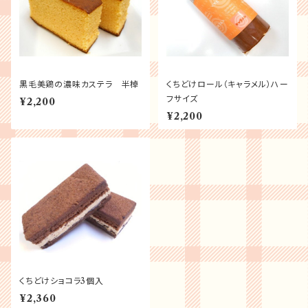
黒毛美鶏の濃味カステラ 半棹
くちどけロール（キャラメル）ハー
フサイズ
¥2,200
¥2,200
くちどけショコラ3個入
¥2,360