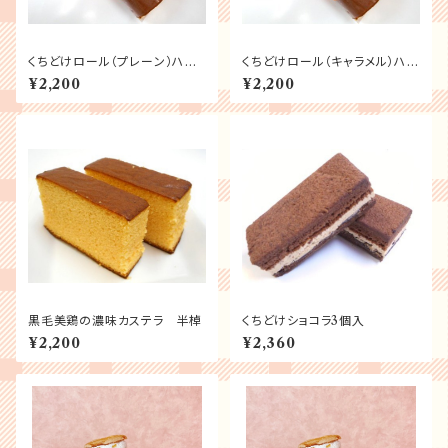
くちどけロール（プレーン）ハー
くちどけロール（キャラメル）ハー
フサイズ
フサイズ
¥2,200
¥2,200
黒毛美鶏の濃味カステラ 半棹
くちどけショコラ3個入
¥2,200
¥2,360