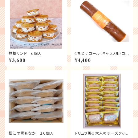
林檎サンド 6個入
くちどけロール（キャラメル）ロン
グサイズ
¥3,600
¥4,400
松江の雪もなか １０個入
トリュフ薫る大人のチーズクッキ
ー18個入