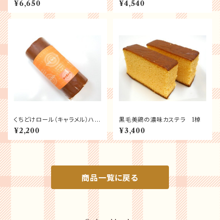
¥6,650
¥4,540
くちどけロール（キャラメル）ハー
黒毛美鶏の濃味カステラ 1棹
フサイズ
¥2,200
¥3,400
商品一覧に戻る