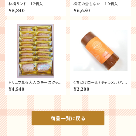
林檎サンド 1２個入
松江の雪もなか １０個入
¥5,840
¥6,650
トリュフ薫る大人のチーズクッキ
くちどけロール（キャラメル）ハー
ー18個入
フサイズ
¥4,540
¥2,200
商品一覧に戻る